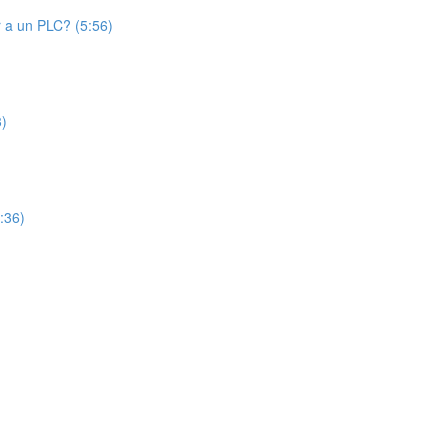
 a un PLC? (5:56)
3)
3:36)