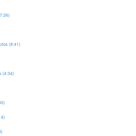
7:26)
tos (8:41)
s (4:34)
30)
14)
D)