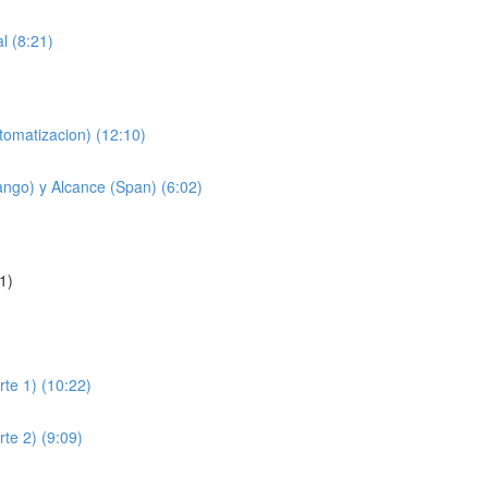
l (8:21)
omatizacion) (12:10)
ngo) y Alcance (Span) (6:02)
1)
te 1) (10:22)
te 2) (9:09)